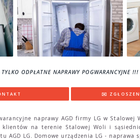
TYLKO ODPŁATNE NAPRAWY POGWARANCYJNE !!!
KONTAKT
✉️ ZGŁOSZEN
warancyjne naprawy AGD firmy LG w Stalowej W
klientów na terenie Stalowej Woli i sąsiedni
tu AGD LG. Domowe urządzenia LG - naprawa sp