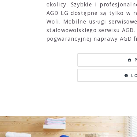
okolicy. Szybkie i profesjona
AGD LG dostępne są tylko w r
Woli. Mobilne usługi serwisowe
stalowowolskiego serwisu AGD.
pogwarancyjnej naprawy AGD f
☎️ 
☎️ 