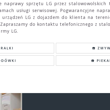
lne naprawy sprzętu LG przez stalowowolskich
amach usługi serwisowej. Pogwarancyjne napr
 urządzeń LG z dojazdem do klienta na terenie
 Zapraszamy do kontaktu telefonicznego z sta
irmy LG.
PRALKI
☎️ ZMY
LODÓWKI
☎️ PIEK